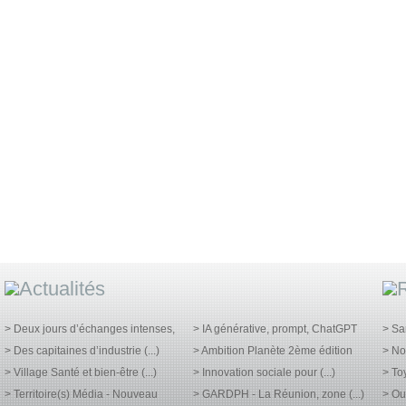
> Deux jours d’échanges intenses,
> IA générative, prompt, ChatGPT
> S
> Des capitaines d’industrie (...)
> Ambition Planète 2ème édition
> No
> Village Santé et bien-être (...)
> Innovation sociale pour (...)
> To
> Territoire(s) Média - Nouveau
> GARDPH - La Réunion, zone (...)
> Ou