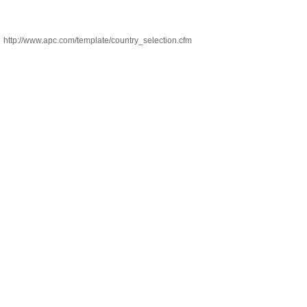
http://www.apc.com/template/country_selection.cfm