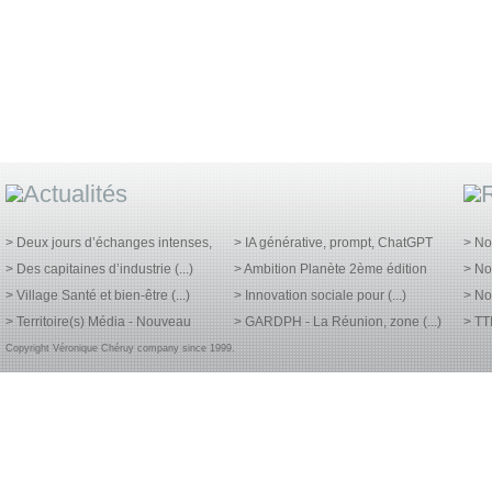
> Deux jours d’échanges intenses,
> IA générative, prompt, ChatGPT
> No
> Des capitaines d’industrie (...)
> Ambition Planète 2ème édition
> No
> Village Santé et bien-être (...)
> Innovation sociale pour (...)
> No
> Territoire(s) Média - Nouveau
> GARDPH - La Réunion, zone (...)
> TT
Copyright Véronique Chéruy company since 1999.