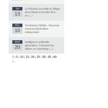
JUI
La Réunion accueille le Village
de la Santé et du bien-être :
13
un (...)
FÉV
Territoire(s) Média - Nouveau
mensuel généraliste
10
indépendant
MAR
Intelligence artificielle
générative. Comment les
20
utiliser en marketing (...)
0
|
5
|
10
|
15
|
20
|
25
|
30
|
35
|
40
|
...