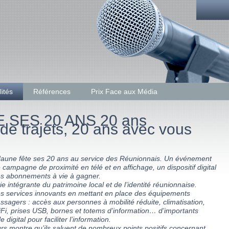
lités
Références
Prix Face aux Média
aune fête ses 20 ans au service des Réunionnais. Un événement
 campagne de proximité en télé et en affichage, un dispositif digital
s abonnements à vie à gagner.
e intégrante du patrimoine local et de l’identité réunionnaise.
es services innovants en mettant en place des équipements
assagers : accès aux personnes à mobilité réduite, climatisation,
iFi, prises USB, bornes et totems d’information… d’importants
igital pour faciliter l’information.
 montre qu’ils saluent de nombreux points positifs concernant