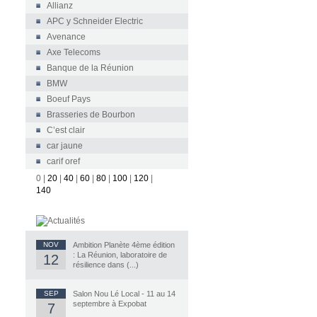
Allianz
APC y Schneider Electric
Avenance
Axe Telecoms
Banque de la Réunion
BMW
Boeuf Pays
Brasseries de Bourbon
C’est clair
car jaune
carif oref
0
|
20
|
40
|
60
|
80
|
100
|
120
|
140
NOV
Ambition Planète 4ème édition
: La Réunion, laboratoire de
12
résilience dans (...)
SEP
Salon Nou Lé Local - 11 au 14
septembre à Expobat
7