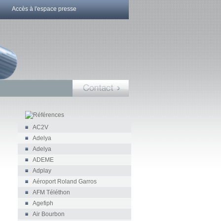
Accès à l'espace presse
AC2V
Adelya
Adelya
ADEME
Adplay
Aéroport Roland Garros
AFM Téléthon
Agefiph
Air Bourbon