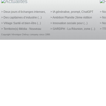
> Deux jours d’échanges intenses,
> IA générative, prompt, ChatGPT
> No
> Des capitaines d’industrie (...)
> Ambition Planète 2ème édition
> No
> Village Santé et bien-être (...)
> Innovation sociale pour (...)
> No
> Territoire(s) Média - Nouveau
> GARDPH - La Réunion, zone (...)
> TT
Copyright Véronique Chéruy company since 1999.