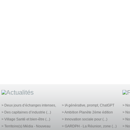
> Deux jours d’échanges intenses,
> IA générative, prompt, ChatGPT
> No
> Des capitaines d’industrie (...)
> Ambition Planète 2ème édition
> No
> Village Santé et bien-être (...)
> Innovation sociale pour (...)
> No
> Territoire(s) Média - Nouveau
> GARDPH - La Réunion, zone (...)
> No