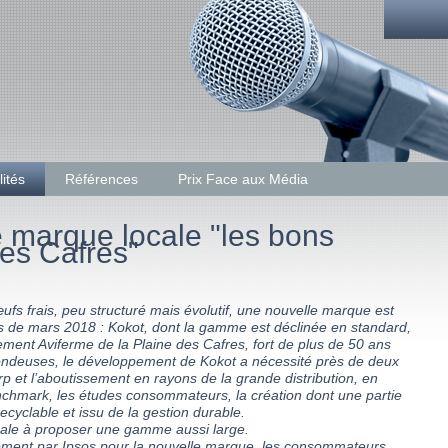
lités
Références
Prix Face aux Média
fs frais, peu structuré mais évolutif, une nouvelle marque est
 de mars 2018 : Kokot, dont la gamme est déclinée en standard,
pement Aviferme de la Plaine des Cafres, fort de plus de 50 ans
ondeuses, le développement de Kokot a nécessité près de deux
p et l’aboutissement en rayons de la grande distribution, en
nchmark, les études consommateurs, la création dont une partie
ecyclable et issu de la gestion durable.
ocale à proposer une gamme aussi large.
alement par Ipsos pour la nouvelle marque, les consommateurs