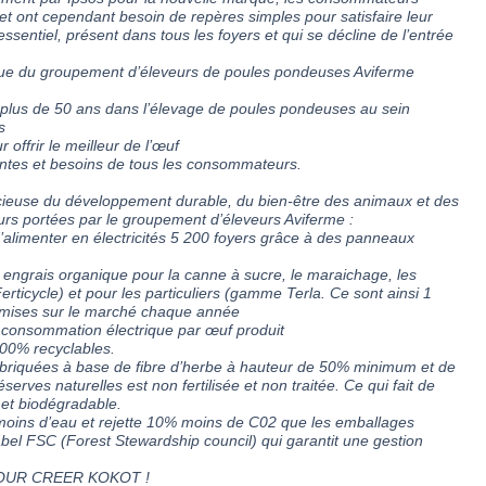
t ont cependant besoin de repères simples pour satisfaire leur
ssentiel, présent dans tous les foyers et qui se décline de l’entrée
égique du groupement d’éleveurs de poules pondeuses Aviferme
de plus de 50 ans dans l’élevage de poules pondeuses au sein
s
ffrir le meilleur de l’œuf
tes et besoins de tous les consommateurs.
cieuse du développement durable, du bien-être des animaux et des
leurs portées par le groupement d’éleveurs Aviferme :
’alimenter en électricités 5 200 foyers grâce à des panneaux
n engrais organique pour la canne à sucre, le maraichage, les
erticycle) et pour les particuliers (gamme Terla. Ce sont ainsi 1
t mises sur le marché chaque année
 consommation électrique par œuf produit
100% recyclables.
 fabriquées à base de fibre d’herbe à hauteur de 50% minimum et de
éserves naturelles est non fertilisée et non traitée. Ce qui fait de
 et biodégradable.
 moins d’eau et rejette 10% moins de C02 que les emballages
e label FSC (Forest Stewardship council) qui garantit une gestion
OUR CREER KOKOT !