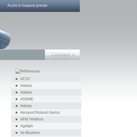
Accès à l'espace presse
AC2V
Adelya
Adelya
ADEME
Adplay
Aéroport Roland Garros
AFM Téléthon
Agefiph
Air Bourbon