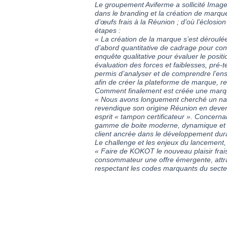
Le groupement Aviferme a sollicité Imag
dans le branding et la création de marque
d’œufs frais à la Réunion ; d’où l’éclosi
étapes :
« La création de la marque s’est déroulée 
d’abord quantitative de cadrage pour con
enquête qualitative pour évaluer le posit
évaluation des forces et faiblesses, pr
permis d’analyser et de comprendre l’en
afin de créer la plateforme de marque, r
Comment finalement est créée une marque
« Nous avons longuement cherché un nam
revendique son origine Réunion en deven
esprit « tampon certificateur ». Concern
gamme de boite moderne, dynamique et co
client ancrée dans le développement dura
Le challenge et les enjeux du lancement
« Faire de KOKOT le nouveau plaisir frais
consommateur une offre émergente, attrac
respectant les codes marquants du secte