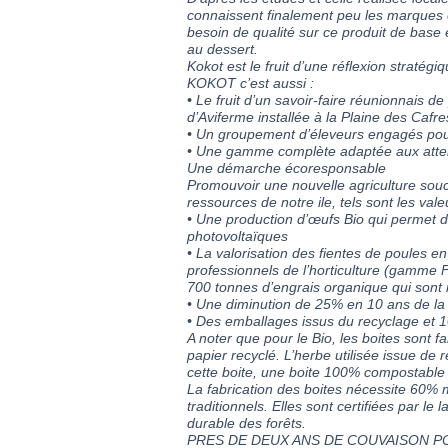
connaissent finalement peu les marques e
besoin de qualité sur ce produit de base e
au dessert.
Kokot est le fruit d’une réflexion strat
KOKOT c’est aussi :
• Le fruit d’un savoir-faire réunionnais 
d’Aviferme installée à la Plaine des Cafre
• Un groupement d’éleveurs engagés pour o
• Une gamme complète adaptée aux atten
Une démarche écoresponsable
Promouvoir une nouvelle agriculture sou
ressources de notre ile, tels sont les va
• Une production d’œufs Bio qui permet d
photovoltaïques
• La valorisation des fientes de poules e
professionnels de l’horticulture (gamme F
700 tonnes d’engrais organique qui son
• Une diminution de 25% en 10 ans de la
• Des emballages issus du recyclage et 
A noter que pour le Bio, les boites sont
papier recyclé. L’herbe utilisée issue de r
cette boite, une boite 100% compostable
La fabrication des boites nécessite 60%
traditionnels. Elles sont certifiées par l
durable des forêts.
PRES DE DEUX ANS DE COUVAISON P