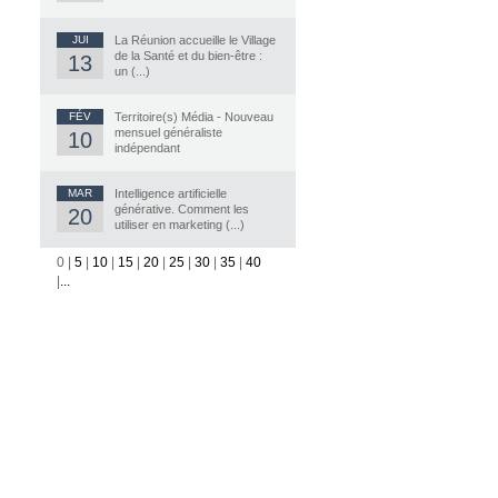
JUI
La Réunion accueille le Village
de la Santé et du bien-être :
13
un (...)
FÉV
Territoire(s) Média - Nouveau
mensuel généraliste
10
indépendant
MAR
Intelligence artificielle
générative. Comment les
20
utiliser en marketing (...)
0
|
5
|
10
|
15
|
20
|
25
|
30
|
35
|
40
|
...