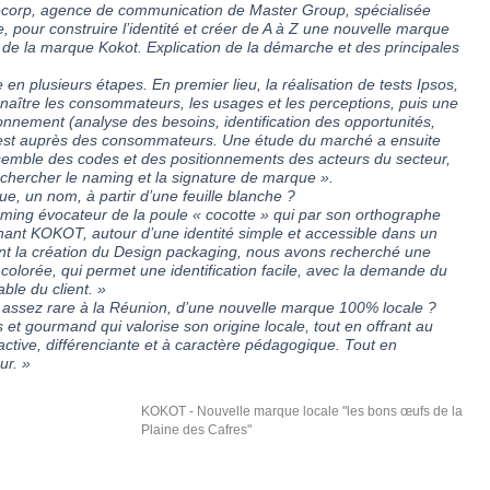
ecorp, agence de communication de Master Group, spécialisée
, pour construire l’identité et créer de A à Z une nouvelle marque
on de la marque Kokot. Explication de la démarche et des principales
en plusieurs étapes. En premier lieu, la réalisation de tests Ipsos,
naître les consommateurs, les usages et les perceptions, puis une
ionnement (analyse des besoins, identification des opportunités,
é-test auprès des consommateurs. Une étude du marché a ensuite
semble des codes et des positionnements des acteurs du secteur,
echercher le naming et la signature de marque ».
, un nom, à partir d’une feuille blanche ?
ing évocateur de la poule « cocotte » qui par son orthographe
ant KOKOT, autour d’une identité simple et accessible dans un
ant la création du Design packaging, nous avons recherché une
lorée, qui permet une identification facile, avec la demande du
ble du client. »
, assez rare à la Réunion, d’une nouvelle marque 100% locale ?
 et gourmand qui valorise son origine locale, tout en offrant au
tive, différenciante et à caractère pédagogique. Tout en
ur. »
KOKOT - Nouvelle marque locale "les bons œufs de la
Plaine des Cafres"