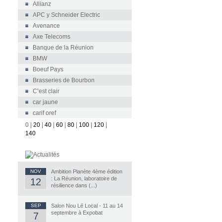
Allianz
APC y Schneider Electric
Avenance
Axe Telecoms
Banque de la Réunion
BMW
Boeuf Pays
Brasseries de Bourbon
C’est clair
car jaune
carif oref
0
|
20
|
40
|
60
|
80
|
100
|
120
|
140
NOV
Ambition Planète 4ème édition
: La Réunion, laboratoire de
12
résilience dans (...)
SEP
Salon Nou Lé Local - 11 au 14
septembre à Expobat
7