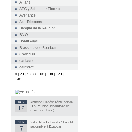
Allianz
APC y Schneider Electric
Avenance
Axe Telecoms
Banque de la Réunion
BMW
Boeuf Pays
Brasseries de Bourbon
C’est clair
car jaune
carif oref
0
|
20
|
40
|
60
|
80
|
100
|
120
|
140
NOV
Ambition Planète 4ème édition
: La Réunion, laboratoire de
12
résilience dans (...)
SEP
Salon Nou Lé Local - 11 au 14
septembre à Expobat
7