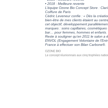
• 2018 : Meilleure revente
L’équipe Ozone Bio Concept Store : Claris
Coiffure de Paris
Cédric Leveneur confie : « Dès la créati
bien-être de mes clients étaient au cent
cet objectif, développement parallèleme
marques : soins capillaires, cosmétiques
bar… pour femmes, hommes et enfants.
Reste à souligner qu’en 2011 le salon a é
ENVOL (Engagement Volontaire de l’Entre
France à effectuer son Bilan Carbone®.
OZONE BIO
Le concept réunionnais aux cinq trophées nati