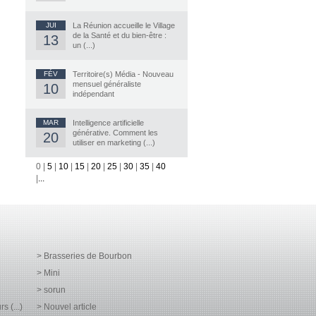
JUI
La Réunion accueille le Village
de la Santé et du bien-être :
13
un (...)
FÉV
Territoire(s) Média - Nouveau
mensuel généraliste
10
indépendant
MAR
Intelligence artificielle
générative. Comment les
20
utiliser en marketing (...)
0
|
5
|
10
|
15
|
20
|
25
|
30
|
35
|
40
|
...
> Brasseries de Bourbon
> Mini
> sorun
 (...)
> Nouvel article