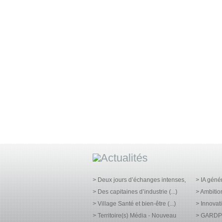
> Deux jours d’échanges intenses,
> IA géné
> Des capitaines d’industrie (...)
> Ambitio
> Village Santé et bien-être (...)
> Innovati
> Territoire(s) Média - Nouveau
> GARDPH 