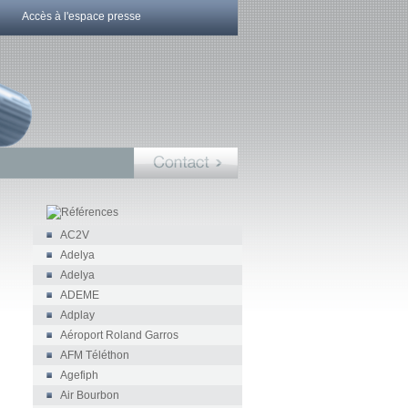
Accès à l'espace presse
AC2V
Adelya
Adelya
ADEME
Adplay
Aéroport Roland Garros
AFM Téléthon
Agefiph
Air Bourbon