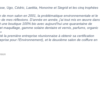
se, Ugo, Cédric, Laetitia, Honorine et Siegrid et les cinq trophées
on de mon salon en 2001, la problématique environnementale et le
re de mes réflexions. D’année en année, j’ai tout mis en œuvre dans
nt une boutique 100% bio avec aujourd’hui une quarantaine de
 et maquillage, gamme solaire dentaire et vernis, parfums, organic
 »
té la première entreprise réunionnaise à obtenir sa certification
prise pour l’Environnement), et le deuxième salon de coiffure en
onaux