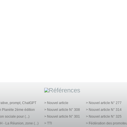
rative, prompt, ChatGPT
> Nouvel article
> Nouvel article N° 277
n Planète 2ème édition
> Nouvel article N° 308
> Nouvel article N° 314
on sociale pour (...)
> Nouvel article N° 301
> Nouvel article N° 325
- La Réunion, zone (...)
> TTI
> Fédération des promoteurs