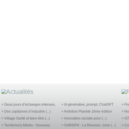
> Deux jours d’échanges intenses,
> IA générative, prompt, ChatGPT
> Fi
> Des capitaines d’industrie (...)
> Ambition Planète 2ème édition
> No
> Village Santé et bien-être (...)
> Innovation sociale pour (...)
> GT
> Territoire(s) Média - Nouveau
> GARDPH - La Réunion, zone (...)
> Co