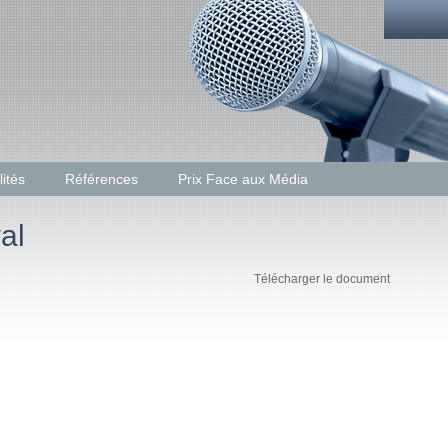
lités
Références
Prix Face aux Média
Télécharger le document