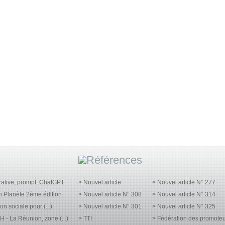
rative, prompt, ChatGPT
> Nouvel article
> Nouvel article N° 277
n Planète 2ème édition
> Nouvel article N° 308
> Nouvel article N° 314
on sociale pour (...)
> Nouvel article N° 301
> Nouvel article N° 325
- La Réunion, zone (...)
> TTI
> Fédération des promoteurs