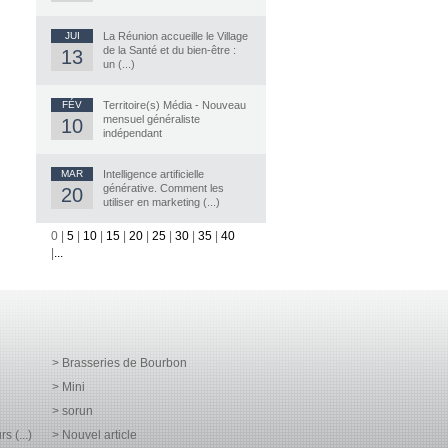
JUI
La Réunion accueille le Village
de la Santé et du bien-être :
13
un (...)
FÉV
Territoire(s) Média - Nouveau
mensuel généraliste
10
indépendant
MAR
Intelligence artificielle
générative. Comment les
20
utiliser en marketing (...)
0
|
5
|
10
|
15
|
20
|
25
|
30
|
35
|
40
|
...
> Brasseries de Bourbon
> Mini
> sorun
 (...)
> Nouvel article