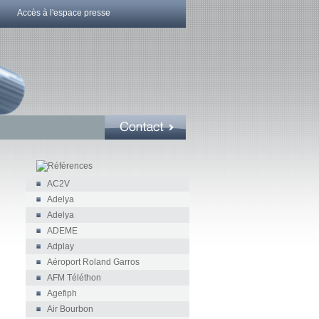
Accès à l'espace presse
AC2V
Adelya
Adelya
ADEME
Adplay
Aéroport Roland Garros
AFM Téléthon
Agefiph
Air Bourbon