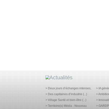
> Deux jours d’échanges intenses,
> IA géné
> Des capitaines d’industrie (...)
> Ambitio
> Village Santé et bien-être (...)
> Innovati
> Territoire(s) Média - Nouveau
> GARDPH 