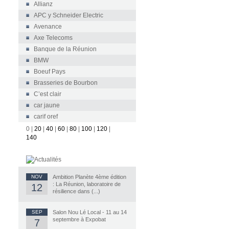
Allianz
APC y Schneider Electric
Avenance
Axe Telecoms
Banque de la Réunion
BMW
Boeuf Pays
Brasseries de Bourbon
C’est clair
car jaune
carif oref
0
|
20
|
40
|
60
|
80
|
100
|
120
|
140
NOV
Ambition Planète 4ème édition
: La Réunion, laboratoire de
12
résilience dans (...)
SEP
Salon Nou Lé Local - 11 au 14
septembre à Expobat
7